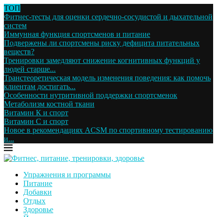
ТОП
Фитнес-тесты для оценки сердечно-сосудистой и дыхательной
систем
Иммунная функция спортсменов и питание
Подвержены ли спортсмены риску дефицита питательных
веществ?
Тренировки замедляют снижение когнитивных функций у
людей старше...
Транстеоретическая модель изменения поведения: как помочь
клиентам достигать...
Особенности нутритивной поддержки спортсменок
Метаболизм костной ткани
Витамин К и спорт
Витамин С и спорт
Новое в рекомендациях ACSM по спортивному тестированию
и...
Упражнения и программы
Питание
Добавки
Отдых
Здоровье