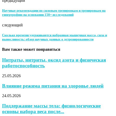
предыдущий
Научные рекомендации по силовым тренировкам и тренировкам на
гипертрофию на основании 150+ исследований
следующий
Сколько времени удерживаются набранная мышечная масса, сила и
выносливость: обзор научных данных о детренированности
Вам также может понравиться
Нитраты, нитриты, оксид азота и физическая
работоспособность
25.05.2026
Влияние режима питания на здоровье людей
24.05.2026
Поддержание массы тела: физиологические
основы набора веса после...