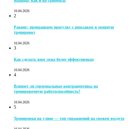
мышцы, как и на трицепсы
16.04.2026
2
Ракинг: превращаем прогулку с рюкзаком в мощную
тренировку
16.04.2026
3
Как сделать жим лежа более эффективным
16.04.2026
4
Влияют ли гормональные контрацептивы на
тренировочную работоспособность?
16.04.2026
5
Тренировки на улице — топ упражнений на свежем воздухе