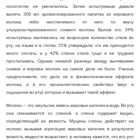
носоглотке не увеличилось. Затем испытуемым давали
выпить 300 мл ароматизированного напитка из коровьего
молока либо неотличимого от него по вкусу
ультрапастеризованного соевого молока. Выпив это, 39%
испытуемых жаловались на возросшее количество слизи во
рту, на языке и в глотке, 31% утверждали, что им приходится
много глотать, а у 42% слюна стала гуще и ее труднее
проглатывать. Однако никакой разницы между выпившими
соевое и коровье молоко на самом деле не было. Ученые
предположили, что дело не в физиологическом эффекте
молока, а в его органолептических свойствах (вкус и
ощущение во рту), которые и вызывают такой эффект.
Молоко — это эмульсия, взвесь жировых капелек в воде. Во рту
она смешивается со слюной, а слюна содержит муцин,
определяющий ее вязкость. Муцины слюны действуют на
молоко, вызывая агрегацию жировых капелек, в результате
вязкость жидкости возрастает, а человеку кажется, что его рот