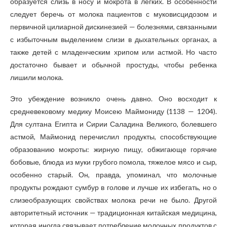
образуется слизь в носу и мокрота в легких. В особенности
следует беречь от молока пациентов с муковисцидозом и
первичной цилиарной дискинезией — болезнями, связанными
с избыточным выделением слизи в дыхательных органах, а
также детей с младенческим хрипом или астмой. Но часто
достаточно бывает и обычной простуды, чтобы ребенка
лишили молока.
Это убеждение возникло очень давно. Оно восходит к
средневековому медику Моисею Маймониду (1138 — 1204).
Для султана Египта и Сирии Саладина Великого, болевшего
астмой, Маймонид перечислил продукты, способствующие
образованию мокроты: жирную пищу, обжигающе горячие
бобовые, блюда из муки грубого помола, тяжелое мясо и сыр,
особенно старый. Он, правда, упоминал, что молочные
продукты рождают сумбур в голове и лучше их избегать, но о
слизеобразующих свойствах молока речи не было. Другой
авторитетный источник — традиционная китайская медицина,
которая иногда связывает потребление молочных продуктов с