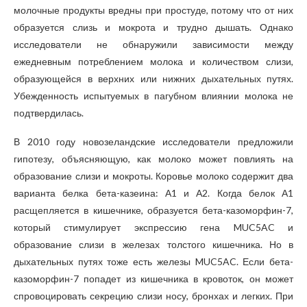
молочные продукты вредны при простуде, потому что от них
образуется слизь и мокрота и трудно дышать. Однако
исследователи не обнаружили зависимости между
ежедневным потреблением молока и количеством слизи,
образующейся в верхних или нижних дыхательных путях.
Убежденность испытуемых в пагубном влиянии молока не
подтвердилась.
В 2010 году новозеландские исследователи предложили
гипотезу, объясняющую, как молоко может повлиять на
образование слизи и мокроты. Коровье молоко содержит два
варианта белка бета-казеина: А1 и А2. Когда белок А1
расщепляется в кишечнике, образуется бета-казоморфин-7,
который стимулирует экспрессию гена MUC5AC и
образование слизи в железах толстого кишечника. Но в
дыхательных путях тоже есть железы MUC5AC. Если бета-
казоморфин-7 попадет из кишечника в кровоток, он может
спровоцировать секрецию слизи носу, бронхах и легких. При