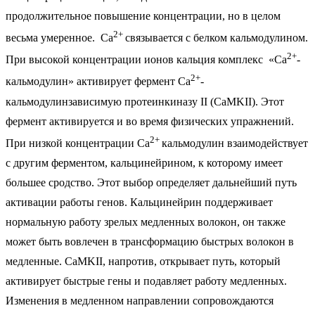
продолжительное повышение концентрации, но в целом
2+
весьма умеренное. Ca
связывается с белком кальмодулином.
2+
При высокой концентрации ионов кальция комплекс «Ca
-
2+
кальмодулин» активирует фермент Ca
-
кальмодулинзависимую протеинкиназу II (CaMKII). Этот
фермент активируется и во время физических упражнений.
2+
При низкой концентрации Ca
кальмодулин взаимодействует
с другим ферментом, кальцинейрином, к которому имеет
большее сродство. Этот выбор определяет дальнейший путь
активации работы генов. Кальцинейрин поддерживает
нормальную работу зрелых медленных волокон, он также
может быть вовлечен в трансформацию быстрых волокон в
медленные. CaMKII, напротив, открывает путь, который
активирует быстрые гены и подавляет работу медленных.
Изменения в медленном направлении сопровождаются