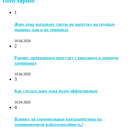
Популярное
1
Жим лежа вызывает такую же нагрузку на грудные
мышцы, как и на трицепсы
16.04.2026
2
Ракинг: превращаем прогулку с рюкзаком в мощную
тренировку
16.04.2026
3
Как сделать жим лежа более эффективным
16.04.2026
4
Влияют ли гормональные контрацептивы на
тренировочную работоспособность?