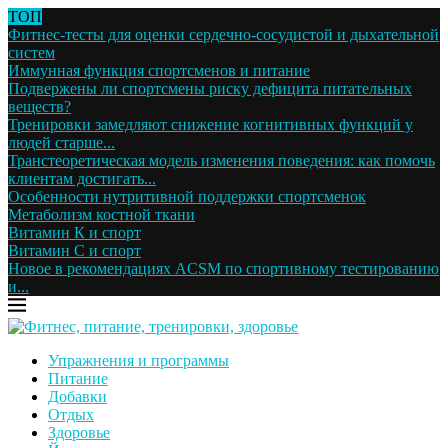
ТОП
Фитнес-тесты для оценки сердечно-сосудистой и дыхательной
систем
Иммунная функция спортсменов и питание
Подвержены ли спортсмены риску дефицита питательных
веществ?
Тренировки замедляют снижение когнитивных функций у
людей старше...
Транстеоретическая модель изменения поведения: как помочь
клиентам достигать...
Особенности нутритивной поддержки спортсменок
Метаболизм костной ткани
Витамин К и спорт
Витамин С и спорт
Новое в рекомендациях ACSM по спортивному тестированию
и...
Упражнения и программы
Питание
Добавки
Отдых
Здоровье