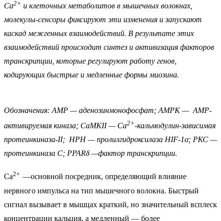
2+
Са
и клеточных метаболитов в мышечных волокнах,
молекулы-сенсоры фиксируют эти изменения и запускают
каскад межгенных взаимодействий. В результате этих
взаимодействий происходит синтез и активизация факторов
транскрипции, которые регулируют работу генов,
кодирующих быстрые и медленные формы миозина.
Обозначения: АМР — аденозинмонофосфат; АМРК — АМР-
2+
активируемая киназа; CaMKII — Ca
-кальмодулин-зависимая
протеинкиназа-II; НРН — пролилгидроксилаза HIF-1α; РКС —
протеинкиназа С; PPARδ —фактор транскрипции.
2+
Ca
—
основной посредник, определяющий влияние
нервного импульса на тип мышечного волокна. Быстрый
сигнал вызывает в мышцах краткий, но значительный всплеск
концентрации кальция, а медленный — более