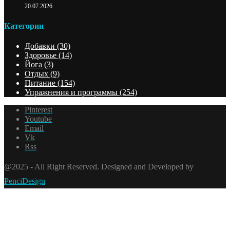
20.07.2026
Категории
Добавки
(30)
Здоровье
(14)
Йога
(3)
Отдых
(9)
Питание
(154)
Упражнения и программы
(254)
Pinterest
Youtube
Email
Vk
Rss
@2025 - All Right Reserved. Designed and Developed by
PenciDesign