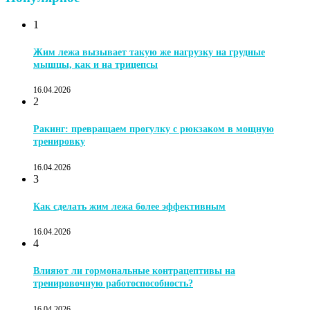
1
Жим лежа вызывает такую же нагрузку на грудные
мышцы, как и на трицепсы
16.04.2026
2
Ракинг: превращаем прогулку с рюкзаком в мощную
тренировку
16.04.2026
3
Как сделать жим лежа более эффективным
16.04.2026
4
Влияют ли гормональные контрацептивы на
тренировочную работоспособность?
16.04.2026