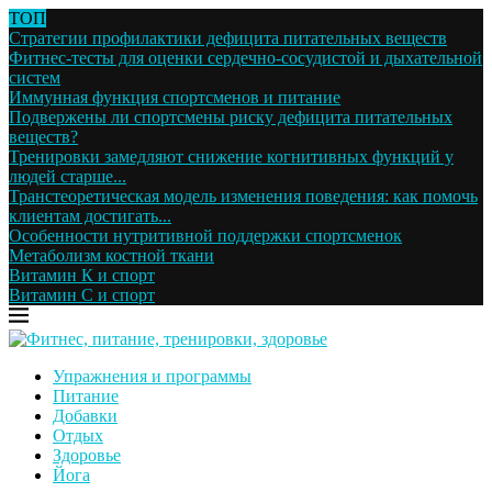
ТОП
Стратегии профилактики дефицита питательных веществ
Фитнес-тесты для оценки сердечно-сосудистой и дыхательной
систем
Иммунная функция спортсменов и питание
Подвержены ли спортсмены риску дефицита питательных
веществ?
Тренировки замедляют снижение когнитивных функций у
людей старше...
Транстеоретическая модель изменения поведения: как помочь
клиентам достигать...
Особенности нутритивной поддержки спортсменок
Метаболизм костной ткани
Витамин К и спорт
Витамин С и спорт
Упражнения и программы
Питание
Добавки
Отдых
Здоровье
Йога