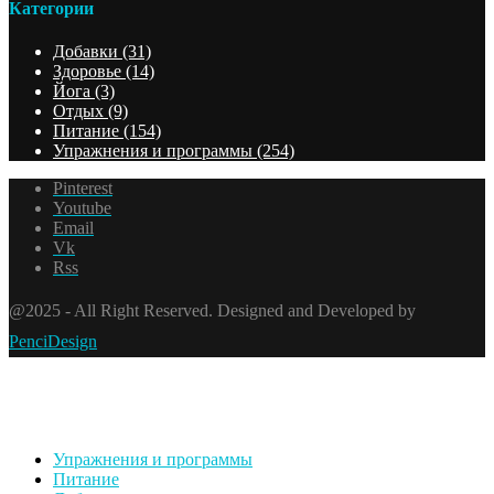
Категории
Добавки
(31)
Здоровье
(14)
Йога
(3)
Отдых
(9)
Питание
(154)
Упражнения и программы
(254)
Pinterest
Youtube
Email
Vk
Rss
@2025 - All Right Reserved. Designed and Developed by
PenciDesign
Упражнения и программы
Питание