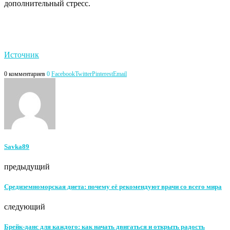
дополнительный стресс.
Источник
0 комментариев
0
Facebook
Twitter
Pinterest
Email
Savka89
предыдущий
Средиземноморская диета: почему её рекомендуют врачи со всего мира
следующий
Брейк-данс для каждого: как начать двигаться и открыть радость