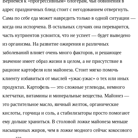
Вернемся к «прогрессивным» блогерам, чьи обвинения в
адрес праздничных блюд стоит с негодованием отвергнуть.
Сама по себе еда может навредить только в одной ситуации —
когда она испорчена. В остальных случаях она переварится,
часть нутриентов усвоится, что не успеет — будет выведено
из организма. На развитие ожирения и различных
заболеваний влияет очень много факторов, и решающее
значение имеет образ жизни в целом, а не присутствие в
рационе картофеля или майонеза. Стоит мягко помочь
клиенту избавиться от мыслей «ужас-ужас» о тех или иных
продуктах. Картофель — это сложные углеводы, немного
клетчатки, витамины и минеральные вещества. Майонез —
это растительное масло, яичный желток, органические
кислоты, горчица и соль, а стабилизаторы просто помогают
ему дольше храниться. В столовой ложке майонеза меньше
насыщенных жиров, чем в ложке модного сейчас кокосового