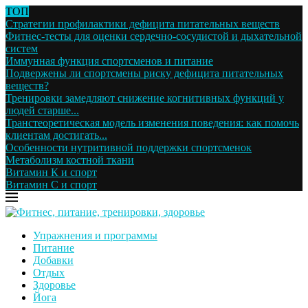
ТОП
Стратегии профилактики дефицита питательных веществ
Фитнес-тесты для оценки сердечно-сосудистой и дыхательной
систем
Иммунная функция спортсменов и питание
Подвержены ли спортсмены риску дефицита питательных
веществ?
Тренировки замедляют снижение когнитивных функций у
людей старше...
Транстеоретическая модель изменения поведения: как помочь
клиентам достигать...
Особенности нутритивной поддержки спортсменок
Метаболизм костной ткани
Витамин К и спорт
Витамин С и спорт
Упражнения и программы
Питание
Добавки
Отдых
Здоровье
Йога