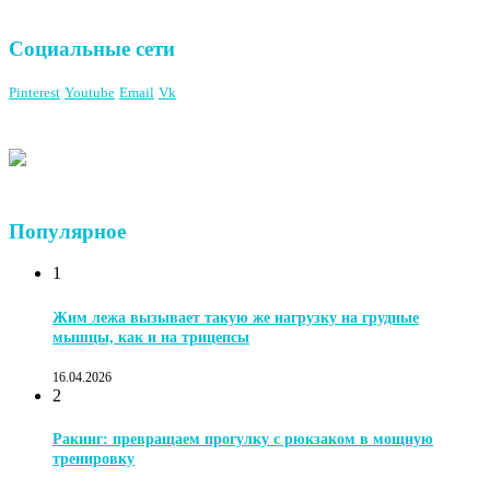
Социальные сети
Pinterest
Youtube
Email
Vk
Популярное
1
Жим лежа вызывает такую же нагрузку на грудные
мышцы, как и на трицепсы
16.04.2026
2
Ракинг: превращаем прогулку с рюкзаком в мощную
тренировку