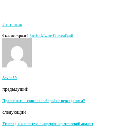
Источник
0 комментариев
1
Facebook
Twitter
Pinterest
Email
Savka89
предыдущий
Пропионат — союзник в борьбе с перееданием?
следующий
Углеводная гипотеза ожирения: критический анализ