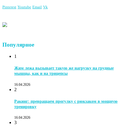
Pinterest
Youtube
Email
Vk
Популярное
1
Жим лежа вызывает такую же нагрузку на грудные
мышцы, как и на трицепсы
16.04.2026
2
Ракинг: превращаем прогулку с рюкзаком в мощную
тренировку
16.04.2026
3