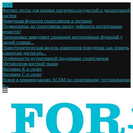
ТОП
Фитнес-тесты для оценки сердечно-сосудистой и дыхательной
систем
Иммунная функция спортсменов и питание
Подвержены ли спортсмены риску дефицита питательных
веществ?
Тренировки замедляют снижение когнитивных функций у
людей старше...
Транстеоретическая модель изменения поведения: как помочь
клиентам достигать...
Особенности нутритивной поддержки спортсменок
Метаболизм костной ткани
Витамин К и спорт
Витамин С и спорт
Новое в рекомендациях ACSM по спортивному тестированию
и...