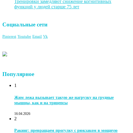
Тренировки замедляют снижение когнитивных
функций у людей старше 75 лет
Социальные сети
Pinterest
Youtube
Email
Vk
Популярное
1
Жим лежа вызывает такую же нагрузку на грудные
мышцы, как и на трицепсы
16.04.2026
2
Ракинг: превращаем прогулку с рюкзаком в мощную