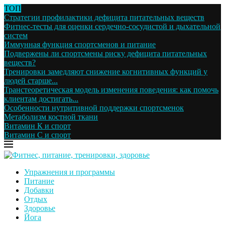
ТОП
Стратегии профилактики дефицита питательных веществ
Фитнес-тесты для оценки сердечно-сосудистой и дыхательной
систем
Иммунная функция спортсменов и питание
Подвержены ли спортсмены риску дефицита питательных
веществ?
Тренировки замедляют снижение когнитивных функций у
людей старше...
Транстеоретическая модель изменения поведения: как помочь
клиентам достигать...
Особенности нутритивной поддержки спортсменок
Метаболизм костной ткани
Витамин К и спорт
Витамин С и спорт
Упражнения и программы
Питание
Добавки
Отдых
Здоровье
Йога