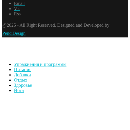
Email
Vk
Rss
@2025 - All Right Reserved. Designed and Developed by
PenciDesign
Упражнения и программы
Питание
Добавки
Отдых
Здоровье
Йога