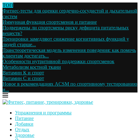
ТОП
Фитнес-тесты для оценки сердечно-сосудистой и дыхательной
систем
Иммунная функция спортсменов и питание
Подвержены ли спортсмены риску дефицита питательных
веществ?
Тренировки замедляют снижение когнитивных функций у
людей старше...
Транстеоретическая модель изменения поведения: как помочь
клиентам достигать...
Особенности нутритивной поддержки спортсменок
Метаболизм костной ткани
Витамин К и спорт
Витамин С и спорт
Новое в рекомендациях ACSM по спортивному тестированию
и...
Упражнения и программы
Питание
Добавки
Отдых
Здоровье