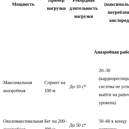
Пример
Рекордная
Мощность
(максималь
нагрузки
длительность
потребле
нагрузки
кислород
Анаэробная раб
20–30
(кардиореспир
Максимальная
Спринт на
До 10 с*
система не усп
анаэробная
100 м
выйти на рабо
уровень)
Околомаксимальная
Бег на 200–
50–60 к концу
До 50 с*