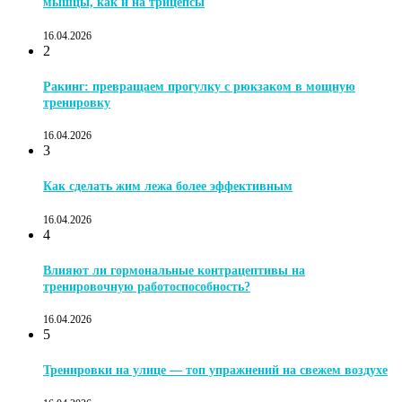
мышцы, как и на трицепсы
16.04.2026
2
Ракинг: превращаем прогулку с рюкзаком в мощную
тренировку
16.04.2026
3
Как сделать жим лежа более эффективным
16.04.2026
4
Влияют ли гормональные контрацептивы на
тренировочную работоспособность?
16.04.2026
5
Тренировки на улице — топ упражнений на свежем воздухе