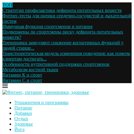
ТОП
Стратегии профилактики дефицита питательных веществ
Фитнес-тесты для оценки сердечно-сосудистой и дыхательной
систем
Иммунная функция спортсменов и питание
Подвержены ли спортсмены риску дефицита питательных
веществ?
Тренировки замедляют снижение когнитивных функций у
людей старше...
Транстеоретическая модель изменения поведения: как помочь
клиентам достигать...
Особенности нутритивной поддержки спортсменок
Метаболизм костной ткани
Витамин К и спорт
Витамин С и спорт
Упражнения и программы
Питание
Добавки
Отдых
Здоровье
Йога