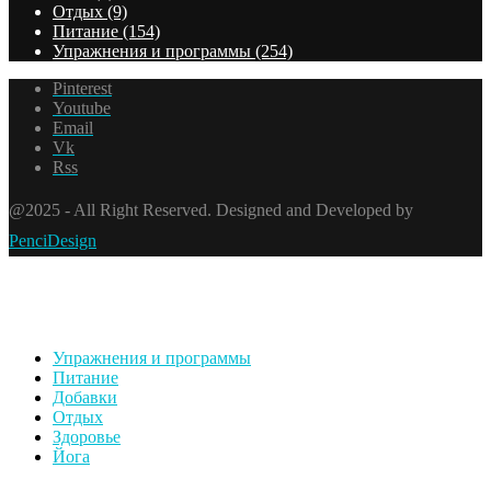
Отдых
(9)
Питание
(154)
Упражнения и программы
(254)
Pinterest
Youtube
Email
Vk
Rss
@2025 - All Right Reserved. Designed and Developed by
PenciDesign
Упражнения и программы
Питание
Добавки
Отдых
Здоровье
Йога