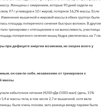
массу. Женщины с ожирением, которые 90 дней сидели на
елков, 97 г углеводов и 10 г жиров), потеряли 16,2% массы. Если
%. Изменения мышечной и жировой массы в обеих группах были
лась площадь поперечного сечения быстрых волокон. В другом
етало тренировки с отягощением и на выносливость, участницы
площадь поперечного сечения мышц бедра увеличилась на 7 см.
ы при дефиците энергии возможна, но скорее всего у
нным, он сам по себе, независимо от тренировок с
й массы.
чали избыточное питание (4200 кДж (1003 ккал) /день, 15%
5,4 кг массы тела, в том числе 2,7 кг мышечной, хотя вели
лизнецы, были очень похожи, зато разница между парами была