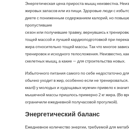
Энергетическая цена прироста мышц неизвестна. Неизве
жировых запасов или из пищи. Здоровые люди с избы
диете с пониженным содержанием калорий, но повыш
пропустившие
сезон или получившие травму, вернувшись к трениров
тощей массой и лучшей кардиоподготовкой при пере
жира относительно тощей массы. Так что многое завис
тренировок и исходного телосложения. Неизвестно, к
скелетных мышц, а какие — для строительства новых.
Избыточного питания самого по себе недостаточно д
обычно уходит в жир, особенно если не тренироваться.
ккал)) у молодых и худощавых мужчин привело к знач
мышечной массы пришлось примерно 2 кг жира. (Во в
ограничили ежедневной получасовой прогулкой).
Энергетический баланс
Ежедневное количество энергии, требуемой для метабо