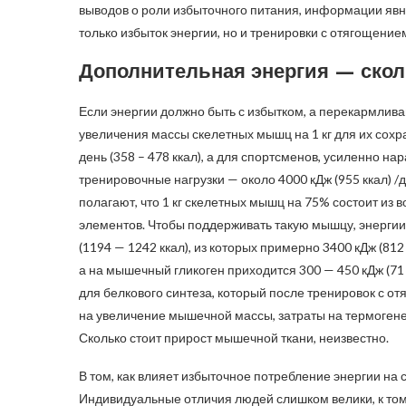
выводов о роли избыточного питания, информации явн
только избыток энергии, но и тренировки с отягощение
Дополнительная энергия — скол
Если энергии должно быть с избытком, а перекармливан
увеличения массы скелетных мышц на 1 кг для их сохр
день (358 – 478 ккал), а для спортсменов, усиленн
тренировочные нагрузки — около 4000 кДж (955 ккал) /
полагают, что 1 кг скелетных мышц на 75% состоит из во
элементов. Чтобы поддерживать такую мышцу, энергии 
(1194 — 1242 ккал), из которых примерно 3400 кДж (812 
а на мышечный гликоген приходится 300 — 450 кДж (71 
для белкового синтеза, который после тренировок с от
на увеличение мышечной массы, затраты на термогенез
Сколько стоит прирост мышечной ткани, неизвестно.
В том, как влияет избыточное потребление энергии на 
Индивидуальные отличия людей слишком велики, к тому 