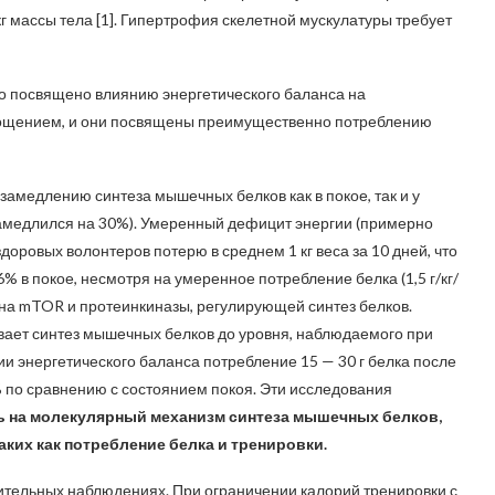
/кг массы тела [1]. Гипертрофия скелетной мускулатуры требует
 посвящено влиянию энергетического баланса на
гощением, и они посвящены преимущественно потреблению
замедлению синтеза мышечных белков как в покое, так и у
замедлился на 30%). Умеренный дефицит энергии (примерно
оровых волонтеров потерю в среднем 1 кг веса за 10 дней, что
 в покое, несмотря на умеренное потребление белка (1,5 г/кг/
ена mTOR и протеинкиназы, регулирующей синтез белков.
вает синтез мышечных белков до уровня, наблюдаемого при
и энергетического баланса потребление 15 — 30 г белка после
 по сравнению с состоянием покоя. Эти исследования
ь на молекулярный механизм синтеза мышечных белков,
таких как потребление белка и тренировки
.
ительных наблюдениях. При ограничении калорий тренировки с