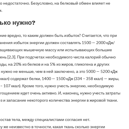
о недостаточно. Безусловно, на белковый обмен влияет не
м.
ько нужно?
ие вредно, то каким должен быть избыток? Считается, что при
анения избыток энергии должен составлять 1500 — 2000 кДж/
о наращивающих мышечную массу или испытывающих большие
день [2,3]. При подсчетах необходимого числа калорий обычно
ды, на 20% из белков и на 5% из жиров, гликогена и других
нужно не меньше, чем в ней заключено, а это 5000 — 5200 кДж
ккал) содержат белки, 1400 — 1500 кДж (334 – 358 ккал) — жиры,
– 107 ккал). Кроме того, нужно учесть энергию, необходимую
ягощением идет очень активно. И, наконец, нужно учесть затраты
 и запасание некоторого количества энергии в жировой ткани.
состав тела, между специалистами согласия нет.
же неизвестно в точности, какая ткань сколько энергии