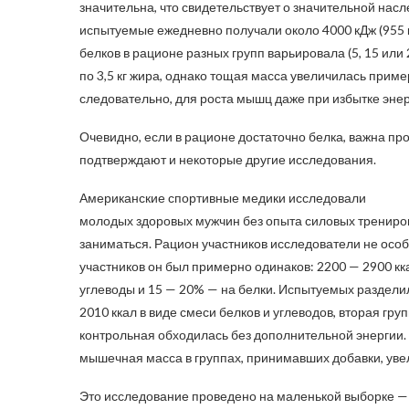
значительна, что свидетельствует о значительной на
испытуемые ежедневно получали около 4000 кДж (955 к
белков в рационе разных групп варьировала (5, 15 ил
по 3,5 кг жира, однако тощая масса увеличилась пример
следовательно, для роста мышц даже при избытке эне
Очевидно, если в рационе достаточно белка, важна про
подтверждают и некоторые другие исследования.
Американские спортивные медики исследовали
молодых здоровых мужчин без опыта силовых трениро
заниматься. Рацион участников исследователи не особ
участников он был примерно одинаков: 2200 — 2900 кк
углеводы и 15 — 20% — на белки. Испытуемых разделил
2010 ккал в виде смеси белков и углеводов, вторая гр
контрольная обходилась без дополнительной энергии.
мышечная масса в группах, принимавших добавки, увели
Это исследование проведено на маленькой выборке — 