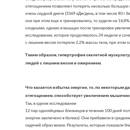
отягощением позволяют потерять несколько большую 
очень скудной диете (3369 кДж/день, в том числе 80 г б
они при этом еще и тренировались, то худели на 16,8
сходными, однако в мышцах после тренировок увеличи
исследовании, которое продолжалось 24 недели и соч
с лишним весом потеряли 2,2% массы тела, при этом 
Таким образом, гипертрофия скелетной мускулатур
людей с лишним весом и ожирением.
Что касается избытка энергии, то, по некоторым да
отягощением, способствует увеличению мышечно
Так, в одном исследовании
12 пар однояйцевых близнецов в течение 100 дней полу
энергии заключено в белках). Они прибавили в среднем 
сидячий образ жизни. Результаты, которые показали б