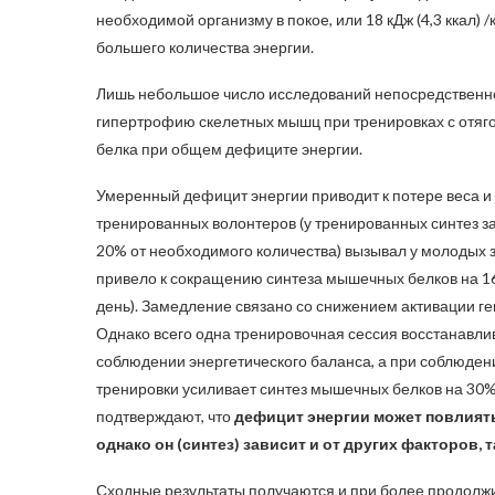
необходимой организму в покое, или 18 кДж (4,3 ккал) 
большего количества энергии.
Лишь небольшое число исследований непосредственно
гипертрофию скелетных мышц при тренировках с отя
белка при общем дефиците энергии.
Умеренный дефицит энергии приводит к потере веса и 
тренированных волонтеров (у тренированных синтез 
20% от необходимого количества) вызывал у молодых зд
привело к сокращению синтеза мышечных белков на 16%
день). Замедление связано со снижением активации г
Однако всего одна тренировочная сессия восстанавли
соблюдении энергетического баланса, а при соблюдени
тренировки усиливает синтез мышечных белков на 30%
подтверждают, что
дефицит энергии может повлият
однако он (синтез) зависит и от других факторов, 
Сходные результаты получаются и при более продолж