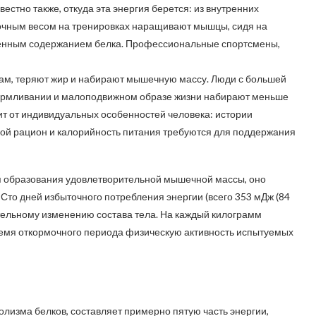
стно также, откуда эта энергия берется: из внутренних
точным весом на тренировках наращивают мышцы, сидя на
енным содержанием белка. Профессиональные спортсмены,
кам, теряют жир и набирают мышечную массу. Люди с большей
кармливании и малоподвижном образе жизни набирают меньше
ит от индивидуальных особенностей человека: истории
акой рацион и калорийность питания требуются для поддержания
ля образования удовлетворительной мышечной массы, оно
 Сто дней избыточного потребления энергии (всего 353 мДж (84
ительному изменению состава тела. На каждый килограмм
ремя откормочного периода физическую активность испытуемых
лизма белков, составляет примерно пятую часть энергии,