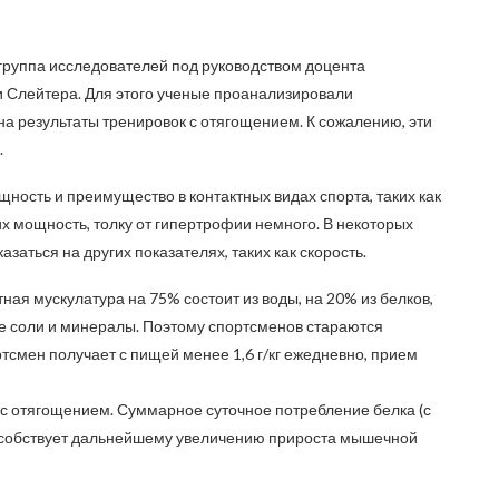
группа исследователей под руководством доцента
 Слейтера. Для этого ученые проанализировали
 результаты тренировок с отягощением. К сожалению, эти
.
ность и преимущество в контактных видах спорта, таких как
их мощность, толку от гипертрофии немного. В некоторых
заться на других показателях, таких как скорость.
ая мускулатура на 75% состоит из воды, на 20% из белков,
ие соли и минералы. Поэтому спортсменов стараются
тсмен получает с пищей менее 1,6 г/кг ежедневно, прием
с отягощением. Суммарное суточное потребление белка (с
способствует дальнейшему увеличению прироста мышечной