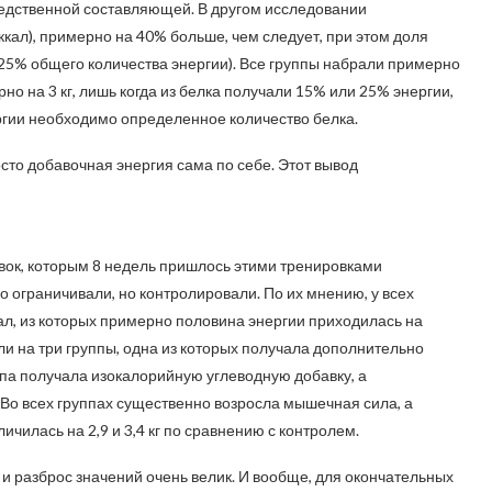
следственной составляющей. В другом исследовании
кал), примерно на 40% больше, чем следует, при этом доля
и 25% общего количества энергии). Все группы набрали примерно
но на 3 кг, лишь когда из белка получали 15% или 25% энергии,
ргии необходимо определенное количество белка.
сто добавочная энергия сама по себе. Этот вывод
вок, которым 8 недель пришлось этими тренировками
о ограничивали, но контролировали. По их мнению, у всех
ал, из которых примерно половина энергии приходилась на
и на три группы, одна из которых получала дополнительно
уппа получала изокалорийную углеводную добавку, а
 Во всех группах существенно возросла мышечная сила, а
чилась на 2,9 и 3,4 кг по сравнению с контролем.
и разброс значений очень велик. И вообще, для окончательных