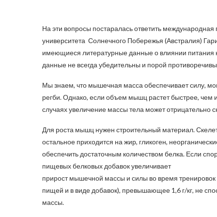
На эти вопросы постаралась ответить международная 
университета Солнечного Побережья (Австралия) Гари
имеющиеся литературные данные о влиянии питания на
данные не всегда убедительны и порой противоречивы
Мы знаем, что мышечная масса обеспечивает силу, мощ
регби. Однако, если объем мышц растет быстрее, чем 
случаях увеличение массы тела может отрицательно ска
Для роста мышц нужен строительный материал. Скелетн
остальное приходится на жир, гликоген, неорганическ
обеспечить достаточным количеством белка. Если спор
пищевых белковых добавок увеличивает
прирост мышечной массы и силы во время тренировок 
пищей и в виде добавок), превышающее 1,6 г/кг, не 
массы.