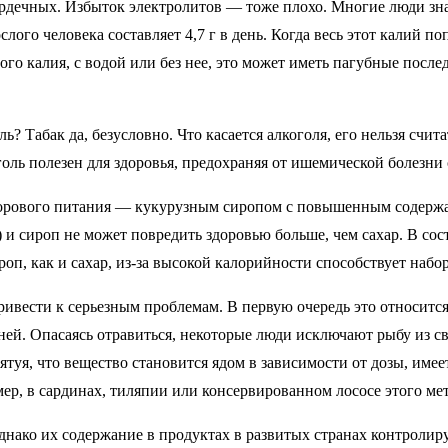
ердечных. Избыток электролитов — тоже плохо. Многие люди зн
лого человека составляет 4,7 г в день. Когда весь этот калий п
ого калия, с водой или без нее, это может иметь пагубные после
оль? Табак да, безусловно. Что касается алкоголя, его нельзя сч
ль полезен для здоровья, предохраняя от ишемической болезни с
дорового питания — кукурузным сиропом с повышенным содержа
) и сироп не может повредить здоровью больше, чем сахар. В со
оп, как и сахар, из-за высокой калорийности способствует набор
ивести к серьезным проблемам. В первую очередь это относится 
дней. Опасаясь отравиться, некоторые люди исключают рыбу из 
, что вещество становится ядом в зависимости от дозы, имеет 
р, в сардинах, тиляпии или консервированном лососе этого мет
ако их содержание в продуктах в развитых странах контролирую