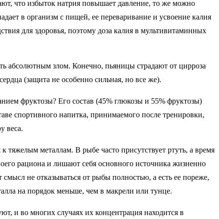
ают, что избыток натрия повышает давление, то же можно
опадает в организм с пищей, ее переваривание и усвоение калия
дствия для здоровья, поэтому доза калия в мультивитаминных
итать абсолютным злом. Конечно, пьяницы страдают от цирроза
ердца (защита не особенно сильная, но все же).
нием фруктозы? Его состав (45% глюкозы и 55% фруктозы)
ставе спортивного напитка, принимаемого после тренировки,
у веса.
к тяжелым металлам. В рыбе часто присутствует ртуть, а время
своего рациона и лишают себя основного источника жизненно
смысл не отказываться от рыбы полностью, а есть ее пореже,
алла на порядок меньше, чем в макрели или тунце.
т, и во многих случаях их концентрация находится в