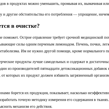
идов в продуктах можно уменьшить, промывая их, вымачивая ил
у и другие обстоятельства его потребления — упрощение, ничем
тся в очистке?
 не поможет. Острое отравление требует срочной медицинской по
убывающие силы одним перченым лимонадом. Печень, почки, легк
метаболизма. Им не нужно другой помощи, кроме нормального п
мерческие продукты лучше самодельных и содержат в достаточны
и один из производителей пятнадцати детоксикационных добавок 
, от которых их продукт должен избавить загрязненный организм
ксинами борется их продукция, показывает, насколько неэффекти
разработать точную методику измерения его содержания в тканях
яснить механизм его действия.