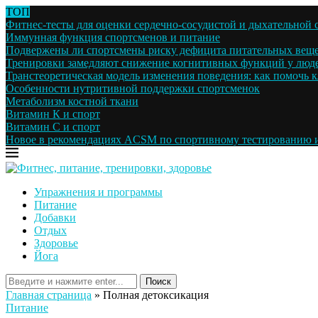
ТОП
Фитнес-тесты для оценки сердечно-сосудистой и дыхательной 
Иммунная функция спортсменов и питание
Подвержены ли спортсмены риску дефицита питательных веще
Тренировки замедляют снижение когнитивных функций у людей
Транстеоретическая модель изменения поведения: как помочь кл
Особенности нутритивной поддержки спортсменок
Метаболизм костной ткани
Витамин К и спорт
Витамин С и спорт
Новое в рекомендациях ACSM по спортивному тестированию и
Упражнения и программы
Питание
Добавки
Отдых
Здоровье
Йога
Поиск
Главная страница
»
Полная детоксикация
Питание