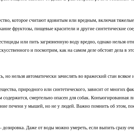
ство, которое считают ядовитым или вредным, включая тяжелые
жание фруктозы, пищевые красители и другие синтетические со
пестициды или пить загрязненную воду вредно, однако нельзя 
скусственного и посмотрим, как на самом деле обстоят дела в эт
ь, но нельзя автоматически зачислять во вражеский стан всякое 
ества, природного или синтетического, зависит от многих факто
ем содержится, смертельно опасен для собак. Конъюгированная 
ние печени у мышей, но не у людей. Важно помнить об этом, по
дозировка. Даже от воды можно умереть, если выпить сразу оч