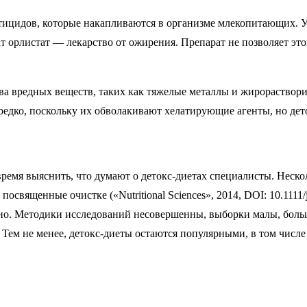
ицидов, которые накапливаются в организме млекопитающих. Уч
т орлистат — лекарство от ожирения. Препарат не позволяет эт
а вредных веществ, таких как тяжелые металлы и жирорастворим
едко, поскольку их обволакивают хелатирующие агенты, но дето
время выяснить, что думают о детокс-диетах специалисты. Неско
вященные очистке («Nutritional Sciences», 2014, DOI: 10.1111/j
чно. Методики исследований несовершенны, выборки малы, больш
. Тем не менее, детокс-диеты остаются популярными, в том числ