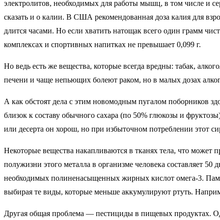
электролитов, необходимых для работы мышц, в том числе и с
сказать и о калии. В США рекомендованная доза калия для взрос
длится часами. Но если хватить натощак всего один грамм чист
комплексах и спортивных напитках не превышает 0,099 г.
Но ведь есть же вещества, которые всегда вредны: табак, алког
печени и чаще непьющих болеют раком, но в малых дозах алкого
А как обстоят дела с этим новомодным пугалом поборников з
близок к составу обычного сахара (по 50% глюкозы и фруктозы
или десерта он хорош, но при избыточном потреблении этот сир
Некоторые вещества накапливаются в тканях тела, что может пр
полужизни этого металла в организме человека составляет 50 
необходимых полиненасыщенных жирных кислот омега-3. Памятуя
выбирая те виды, которые меньше аккумулируют ртуть. Наприме
Другая общая проблема — пестициды в пищевых продуктах. Одн