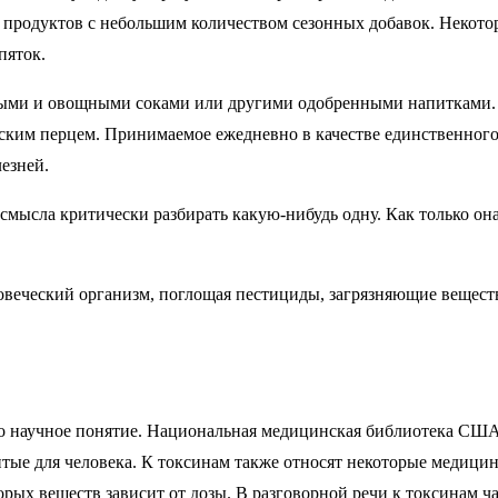
 продуктов с небольшим количеством сезонных добавок. Некото
пяток.
ыми и овощными соками или другими одобренными напитками. Од
ким перцем. Принимаемое ежедневно в качестве единственного и
езней.
мысла критически разбирать какую-нибудь одну. Как только она 
овеческий организм, поглощая пестициды, загрязняющие вещест
о научное понятие. Национальная медицинская библиотека США (U
тые для человека. К токсинам также относят некоторые медицин
орых веществ зависит от дозы. В разговорной речи к токсинам 