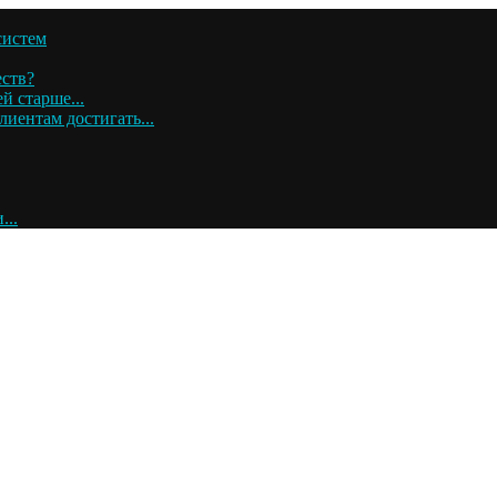
систем
ств?
 старше...
иентам достигать...
...