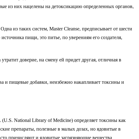
рые из них нацелены на детоксикацию определенных органов,
на из таких систем, Master Cleanse, предписывает от шести
сточника пищи, это питье, по уверениям его создателя,
утратит доверие, на смену ей придет другая, отличная в
ва и пищевые добавки, неизбежно накапливает токсины и
.S. National Library of Medicine) определяет токсины как
ские препараты, полезные в малых дозах, но ядовитые в
часто причисляют и ядовитые загрязняющие вещества