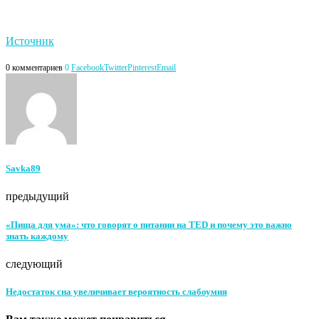
Источник
0 комментариев
0
Facebook
Twitter
Pinterest
Email
Savka89
предыдущий
«Пища для ума»: что говорят о питании на TED и почему это важно
знать каждому
следующий
Недостаток сна увеличивает вероятность слабоумия