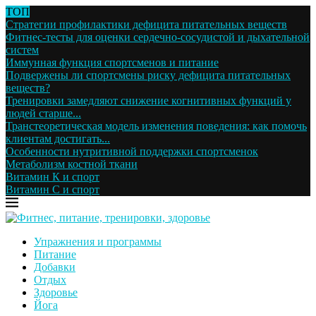
ТОП
Стратегии профилактики дефицита питательных веществ
Фитнес-тесты для оценки сердечно-сосудистой и дыхательной
систем
Иммунная функция спортсменов и питание
Подвержены ли спортсмены риску дефицита питательных
веществ?
Тренировки замедляют снижение когнитивных функций у
людей старше...
Транстеоретическая модель изменения поведения: как помочь
клиентам достигать...
Особенности нутритивной поддержки спортсменок
Метаболизм костной ткани
Витамин К и спорт
Витамин С и спорт
Упражнения и программы
Питание
Добавки
Отдых
Здоровье
Йога