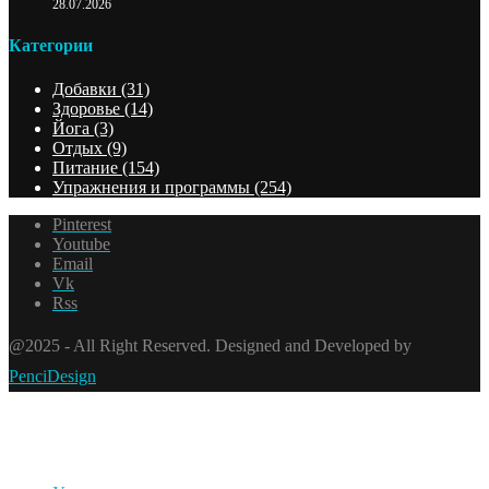
28.07.2026
Категории
Добавки
(31)
Здоровье
(14)
Йога
(3)
Отдых
(9)
Питание
(154)
Упражнения и программы
(254)
Pinterest
Youtube
Email
Vk
Rss
@2025 - All Right Reserved. Designed and Developed by
PenciDesign