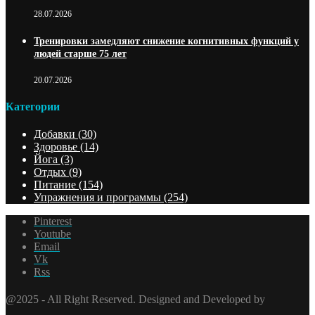
28.07.2026
Тренировки замедляют снижение когнитивных функций у
людей старше 75 лет
20.07.2026
Категории
Добавки
(30)
Здоровье
(14)
Йога
(3)
Отдых
(9)
Питание
(154)
Упражнения и программы
(254)
Pinterest
Youtube
Email
Vk
Rss
@2025 - All Right Reserved. Designed and Developed by