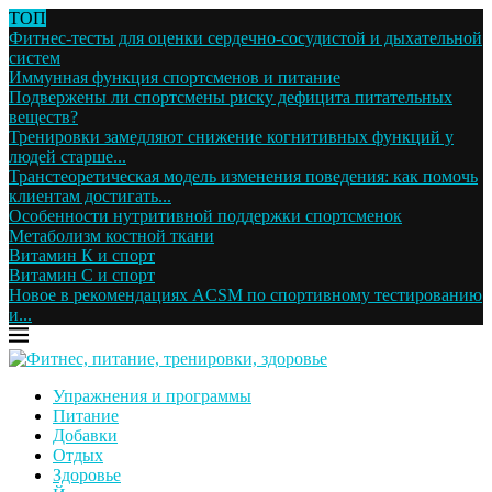
ТОП
Фитнес-тесты для оценки сердечно-сосудистой и дыхательной
систем
Иммунная функция спортсменов и питание
Подвержены ли спортсмены риску дефицита питательных
веществ?
Тренировки замедляют снижение когнитивных функций у
людей старше...
Транстеоретическая модель изменения поведения: как помочь
клиентам достигать...
Особенности нутритивной поддержки спортсменок
Метаболизм костной ткани
Витамин К и спорт
Витамин С и спорт
Новое в рекомендациях ACSM по спортивному тестированию
и...
Упражнения и программы
Питание
Добавки
Отдых
Здоровье