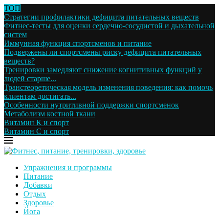
ТОП
Стратегии профилактики дефицита питательных веществ
Фитнес-тесты для оценки сердечно-сосудистой и дыхательной
систем
Иммунная функция спортсменов и питание
Подвержены ли спортсмены риску дефицита питательных
веществ?
Тренировки замедляют снижение когнитивных функций у
людей старше...
Транстеоретическая модель изменения поведения: как помочь
клиентам достигать...
Особенности нутритивной поддержки спортсменок
Метаболизм костной ткани
Витамин К и спорт
Витамин С и спорт
Упражнения и программы
Питание
Добавки
Отдых
Здоровье
Йога