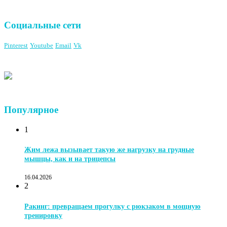
Социальные сети
Pinterest
Youtube
Email
Vk
Популярное
1
Жим лежа вызывает такую же нагрузку на грудные
мышцы, как и на трицепсы
16.04.2026
2
Ракинг: превращаем прогулку с рюкзаком в мощную
тренировку