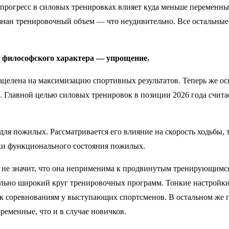
а прогресс в силовых тренировках влияет куда меньше переменн
знан тренировочный объем — что неудивительно. Все остальны
ти философского характера — упрощение.
ацелена на максимизацию спортивных результатов. Теперь же о
. Главной целью силовых тренировок в позиции 2026 года счита
ля пожилых. Рассматривается его влияние на скорость ходьбы, т
ки функционального состояния пожилых.
о не значит, что она неприменима к продвинутым тренирующимс
ьно широкий круг тренировочных программ. Тонкие настройки 
и к соревнованиям у выступающих спортсменов. В остальном же
ременные, что и в случае новичков.