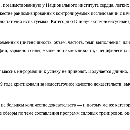
в, позаимствованную у Национального института сердца, легких 
естве рандомизированных контролируемых исследований с каче
ь достаточно испытуемых. Категорию D получают консенсусные 
ременных (интенсивность, объем, частота, темп выполнения, дл
фии, взрывной силы, мышечной выносливости, специфических с
т массив информации к успеху не приводят. Получается длинно,
09 года критиковали за недостаточное качество доказательств, 
на большем количестве доказательств — и потому менее категор
ие обзоры по теме составления программ силовых тренировок, оц