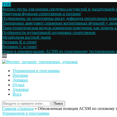
ТОП
Фитнес-тесты для оценки сердечно-сосудистой и дыхательной 
Иммунная функция спортсменов и питание
Подвержены ли спортсмены риску дефицита питательных веще
Тренировки замедляют снижение когнитивных функций у людей
Транстеоретическая модель изменения поведения: как помочь кл
Особенности нутритивной поддержки спортсменок
Метаболизм костной ткани
Витамин К и спорт
Витамин С и спорт
Новое в рекомендациях ACSM по спортивному тестированию и
Упражнения и программы
Питание
Добавки
Отдых
Здоровье
Йога
Поиск
Главная страница
»
Обновленная позиция ACSM по силовому тр
Упражнения и программы