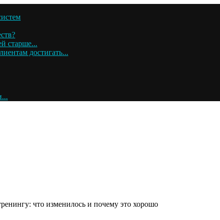
систем
ств?
 старше...
иентам достигать...
...
енингу: что изменилось и почему это хорошо