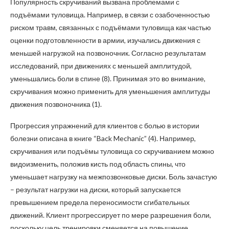
Популярность скручиваний вызвана проблемами с
подъёмами туловища. Например, в связи с озабоченностью
риском травм, связанных с подъёмами туловища как частью
оценки подготовленности в армии, изучались движения с
меньшей нагрузкой на позвоночник. Согласно результатам
исследований, при движениях с меньшей амплитудой,
уменьшались боли в спине (8). Принимая это во внимание,
скручивания можно применить для уменьшения амплитуды
движения позвоночника (1).
Прогрессия упражнений для клиентов с болью в истории
болезни описана в книге “Back Mechanic” (4). Например,
скручивания или подъёмы туловища со скручиванием можно
видоизменить, положив кисть под область спины, что
уменьшает нагрузку на межпозвонковые диски. Боль зачастую
– результат нагрузки на диски, который запускается
превышением предела переносимости сгибательных
движений. Клиент прогрессирует по мере разрешения боли,
поскольку цель тренировки сменяется на повышение